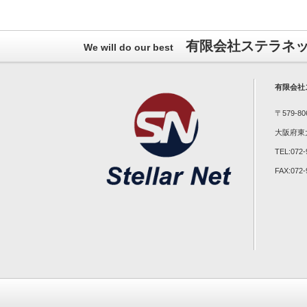
有限会社ステラネ
We will do our best
有限会社
〒
579-80
大阪府東
TEL:
072-
FAX:
072-